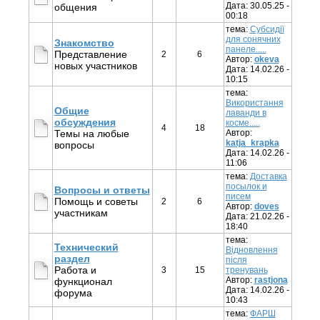
Дата: 30.05.25 -
общения
00:18
тема:
Субсидії
для сонячних
Знакомство
панеле.....
Представление
2
6
Автор:
okeva
новых участников
Дата: 14.02.26 -
10:15
тема:
Використання
Общие
лаванди в
обсуждения
косме.....
4
18
Темы на любые
Автор:
katja_krapka
вопросы
Дата: 14.02.26 -
11:06
тема:
Доставка
посылок и
Вопросы и ответы
писем
Помощь и советы
2
6
Автор:
doves
участникам
Дата: 21.02.26 -
18:40
тема:
Технический
Відновлення
раздел
після
Работа и
3
15
тренувань
Автор:
rastjona
функционал
Дата: 14.02.26 -
форума
10:43
тема:
ФАРШ