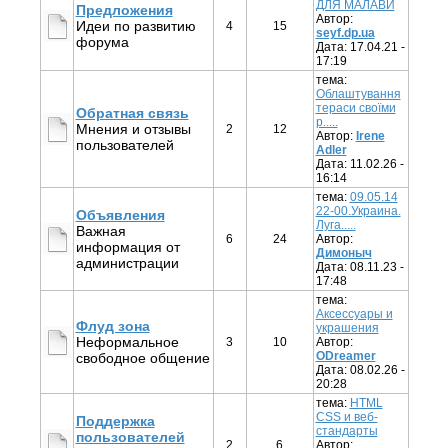
ДЛЯ МАЛАВИ
Предложения
Автор:
Идеи по развитию
4
15
seyf.dp.ua
форума
Дата: 17.04.21 -
17:19
тема:
Облаштування
тераси своїми
Обратная связь
р.....
Мнения и отзывы
2
12
Автор:
Irene
пользователей
Adler
Дата: 11.02.26 -
16:14
тема:
09.05.14
22-00.Украина.
Объявления
Луга.....
Важная
6
24
Автор:
информация от
Димоныч
администрации
Дата: 08.11.23 -
17:48
тема:
Аксессуары и
Флуд зона
украшения
Неформальное
3
10
Автор:
ODreamer
свободное общение
Дата: 08.02.26 -
20:28
тема:
HTML
CSS и веб-
Поддержка
стандарты
пользователей
2
6
Автор: