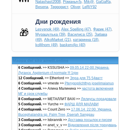
Natashast2008
,
РоманычЪ
,
Mik@
,
GaGaRa
,
Besena
,
Террорист
,
Oliver
,
LeRiY92
Дни рождения
Lesyenok (49)
,
Alex Spelling (47)
,
Фарик (47)
,
🎁
Мурашулька (39)
,
Василиса (25)
,
Забава
(49)
,
AlkoMarket (21)
,
катаринна (18)
,
koMnom (49)
,
baskerviljo (40)
Mappa del sito airwill.online
6 Сообщений.
>> KSSUSHA >>
09.05.14 22-00.Украина.
Луганск. Asplenium cf.normale !!! 1грн
12 Сообщений.
>> Etherlord >>
Эпра для Т5 54ватт
6 Сообщений.
>> vmeste >>
Pterygoplichthys joselimaianus
4 Сообщений.
>> Алина Малинина >>
частота включения
МГ и срок службы
8 Сообщений.
>> МЕТАЛЛИТ BAXI >>
Лялиусы порадовали
5 Сообщений.
>> Yurche >>
ФАРШ ДЛЯ МАЛАВИ
4 Сообщений.
>> Count Zero >>
17.06.14. 22:00. Украина.
Bucephalandra sp. Palm Tree, Daerah Sanggau
3 Сообщений.
>> Isbrannik >>
Доставка посылок и писем
3 Сообщений.
>> anet_v_v >>
Відновлення після тренувань