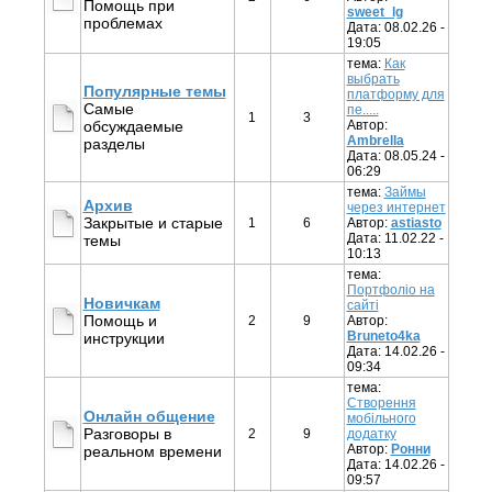
Помощь при
sweet_lg
проблемах
Дата: 08.02.26 -
19:05
тема:
Как
выбрать
Популярные темы
платформу для
Самые
пе.....
1
3
обсуждаемые
Автор:
Ambrella
разделы
Дата: 08.05.24 -
06:29
тема:
Займы
Архив
через интернет
Закрытые и старые
1
6
Автор:
astiasto
Дата: 11.02.22 -
темы
10:13
тема:
Портфоліо на
Новичкам
сайті
Помощь и
2
9
Автор:
Bruneto4ka
инструкции
Дата: 14.02.26 -
09:34
тема:
Створення
Онлайн общение
мобільного
Разговоры в
2
9
додатку
Автор:
Ронни
реальном времени
Дата: 14.02.26 -
09:57