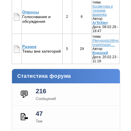
тема:
Косметика и
техники
Опросы
макияжа
Голосования и
2
6
Автор:
обсуждения
ArTeXien
Дата: 08.02.26 -
18:47
тема:
Pterygoplichthys
joselimaian.....
Разное
5
29
Автор:
Темы вне категорий
Водолей
Дата: 20.02.23 -
11:18
Статистика форума
216
💬
Сообщений
47
📝
Тем