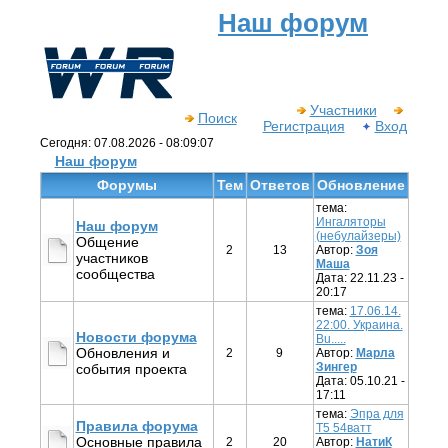
Наш форум
Участники
Поиск
Регистрация
Вход
Сегодня: 07.08.2026 - 08:09:07
Наш форум
Форумы
Тем
Ответов
Обновление
тема:
Ингаляторы
Наш форум
(небулайзеры)
Общение
2
13
Автор:
Зоя
участников
Маша
сообщества
Дата: 22.11.23 -
20:17
тема:
17.06.14.
22:00. Украина.
Новости форума
Bu.....
Обновления и
2
9
Автор:
Марла
Зингер
события проекта
Дата: 05.10.21 -
17:11
тема:
Эпра для
Правила форума
Т5 54ватт
Основные правила
2
20
Автор:
НатиК