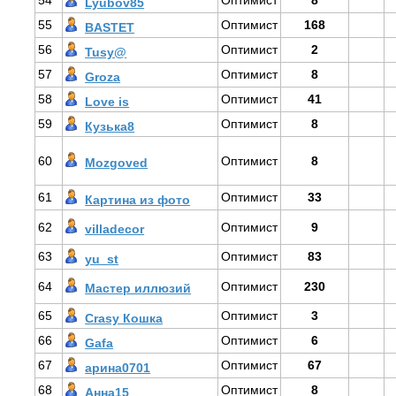
54
Оптимист
8
Lyubov85
55
Оптимист
168
BASTET
56
Оптимист
2
Tusy@
57
Оптимист
8
Groza
58
Оптимист
41
Love is
59
Оптимист
8
Кузька8
60
Оптимист
8
Mozgoved
61
Оптимист
33
Картина из фото
62
Оптимист
9
villadecor
63
Оптимист
83
yu_st
64
Оптимист
230
Мастер иллюзий
65
Оптимист
3
Crasy Кошка
66
Оптимист
6
Gafa
67
Оптимист
67
арина0701
68
Оптимист
8
Анна15