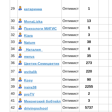
29
Оптимист
1
катаринна
30
Оптимист
13
MonaLizka
31
Оптимист
5
Психологи МИГИС
32
Оптимист
3
Kiara
33
Оптимист
38
Nature
34
Оптимист
8
_Наталия_
35
Оптимист
35
merus
36
Оптимист
273
Цветик-Семицветик
37
Оптимист
220
wvitalik
38
Оптимист
90
Kosy
39
Оптимист
2255
iraira38
40
Оптимист
2
proTV
41
Оптимист
3
Меконгский бобтейл
42
Оптимист
5737
drivingschool