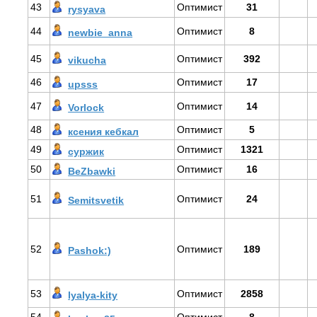
43
Оптимист
31
rysyava
44
Оптимист
8
newbie_anna
45
Оптимист
392
vikucha
46
Оптимист
17
upsss
47
Оптимист
14
Vorlock
48
Оптимист
5
ксения кебкал
49
Оптимист
1321
суржик
50
Оптимист
16
BeZbawki
51
Оптимист
24
Semitsvetik
52
Оптимист
189
Pashok:)
53
Оптимист
2858
lyalya-kity