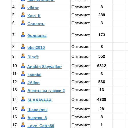
4
Оптимист
8
viktor
5
Оптимист
289
Ксю_К
6
Оптимист
3
Совесть
7
Оптимист
173
болванка
8
Оптимист
8
оksi2010
9
Оптимист
552
Dim@
10
Оптимист
6812
Anakin Skywalker
11
Оптимист
6
ksenial
12
Оптимист
536
JAllen
13
Оптимист
13
Анютыны глазки 2
14
Оптимист
4339
SLAAAVAAA
15
Оптимист
28
Шапокляк
16
Оптимист
8
Анютка_8
17
Оптимист
1
Love_Catts89