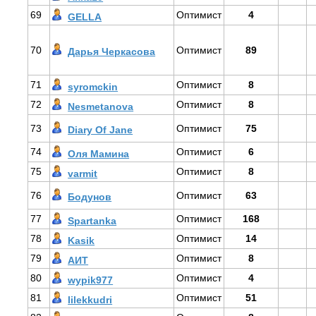
69
Оптимист
4
GELLA
70
Оптимист
89
Дарья Черкасова
71
Оптимист
8
syromckin
72
Оптимист
8
Nesmetanova
73
Оптимист
75
Diary Of Jane
74
Оптимист
6
Оля Мамина
75
Оптимист
8
varmit
76
Оптимист
63
Бодунов
77
Оптимист
168
Spartanka
78
Оптимист
14
Kasik
79
Оптимист
8
АИТ
80
Оптимист
4
wypik977
81
Оптимист
51
lilekkudri