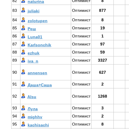
82
Оптимист
8
naturina
83
Оптимист
877
juliaki
84
Оптимист
8
zolotupen
85
Оптимист
19
Реш
86
Оптимист
1
Luna01
87
Оптимист
97
Karlsonchik
88
Оптимист
59
ezhuk
89
Оптимист
3327
iva_n
90
Оптимист
627
annensen
91
Оптимист
2
Даша+Саша
92
Оптимист
1268
Alsu
93
Оптимист
3
Лула
94
Оптимист
2
mighhv
95
Оптимист
8
kachisachi