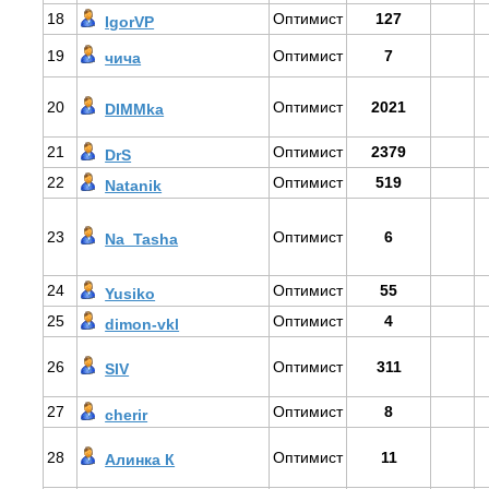
18
Оптимист
127
IgorVP
19
Оптимист
7
чича
20
Оптимист
2021
DIMMka
21
Оптимист
2379
DrS
22
Оптимист
519
Natanik
23
Оптимист
6
Na_Tasha
24
Оптимист
55
Yusiko
25
Оптимист
4
dimon-vkl
26
Оптимист
311
SIV
27
Оптимист
8
cherir
28
Оптимист
11
Алинка К