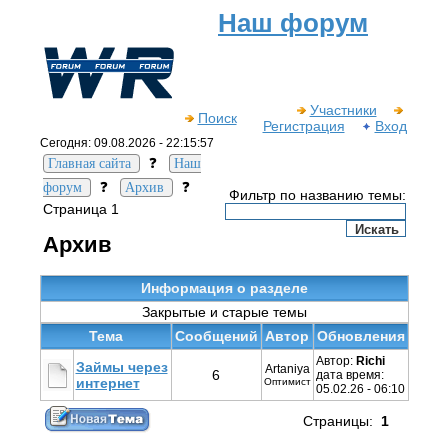
Наш форум
Участники
Поиск
Регистрация
Вход
Сегодня: 09.08.2026 - 22:15:57
❓
Главная сайта
Наш
❓
❓
форум
Архив
Фильтр по названию темы:
Страница 1
Архив
Информация о разделе
Закрытые и старые темы
Тема
Cообщений
Автор
Обновления
Автор:
Richi
Займы через
Artaniya
6
дата время:
интернет
Оптимист
05.02.26 - 06:10
Страницы:
1